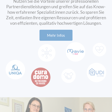
Nutzen Sie die Vorteile unserer professionellen
bietet umfassende Lösungen in den
Bereichen Versicherung, Vorsorge
Partnerdienstleistungen und greifen Sie auf das Know-
und Veranlagung. – sowohl für
how erfahrener Spezialist:innen zurück. So sparen Sie
Privatpersonen als auch für
Zeit, entlasten Ihre eigenen Ressourcen und profitieren
Unternehmen. Als
von effizienten, qualitativ hochwertigen Lösungen.
vertrauenswürdiger Partner steht
UNIQA für Sicherheit, Innovation
Mehr Infos
und persönliche Betreuung.
Bei UNIQA werden
Versicherungsagenturen als
GeneralAgenturen bezeichnet.
Diese sind selbstständige
Unternehmer:innen, die im Namen
von UNIQA agieren und Kund:innen
vor Ort betreuen. Eine
GeneralAgentur bietet persönliche
Versicherungsberatung, die
individuell auf Ihre Lebenssituation
abgestimmt ist – von der
Risikoanalyse über die
Produktauswahl bis hin zur