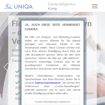
GeneralAgentur
König
Flexibel, digital, modern
JA, AUCH DIESE SEITE VERWENDET
COOKIES
– die neue Privatarzt-
Mit Hilfe von Analyse- und Marketing-Cookies
Versicherung!
wollen wir unsere Website für Sie optimal
gestalten und relevante Inhalte in den
Vordergrund stellen. Diese Cookies werden erst
Wählen Sie Ärzt:innen selbst und wechseln Sie
nach Ihrer aktiven Einwilligung durch Klick auf
Ihren Schutz alle 3 Jahre ohne
„Alle akzeptieren“ gesetzt. Wenn Sie dies nicht
wünschen, klicken Sie bitte auf „Alle ablehnen“.
Gesundheitsprüfung.
Technisch notwendige Cookies sind für die
rige
grundlegenden Funktionen der Website
Näc
erforderlich und können nicht deaktiviert werden.
Freie Wahl: Kassen-, Wahl- &
Privatärzt:innen
Weitere Informationen, insbesondere zur
Speicherdauer und Ihren Rechten, finden Sie in
Extraschutz-Bausteine individuell
unseren
Datenschutzhinweisen
. Sie können Ihre
zubuchbar
Präferenzen unter „Cookie-Einstellungen“
jederzeit anpassen und so auch eine einmal
Telemedizin & Rechnungen online einreichen
erteilte Einwilligung einfach widerrufen.
über myUNIQA
Technische Cookies
Cookie Einstellungen anpassen