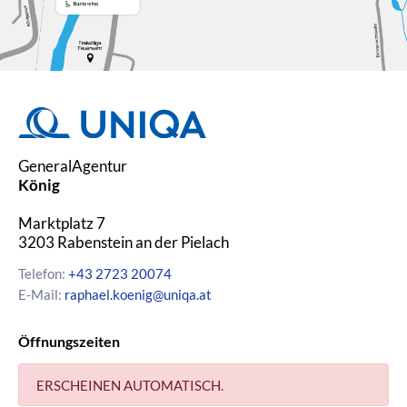
abgestimmt. Eine gute
Versicherungsberatung hilft Ihnen,
Risiken zu erkennen, Lücken zu
schließen und unnötige Kosten zu
vermeiden.
Warum ist eine persönliche
GeneralAgentur
Versicherungsberatung sinnvoll?
König
Marktplatz 7
Jede Lebenssituation ist anders –
3203
Rabenstein an der Pielach
ob Familie, Selbstständigkeit oder
Ruhestand. Eine persönliche
Telefon:
+43 2723 20074
Versicherungsberatung stellt
E-Mail:
raphael.koenig@uniqa.at
sicher, dass Sie genau die
Versicherungen haben, die Sie
Öffnungszeiten
wirklich brauchen. So riskieren Sie
keine Unterversicherung,
vermeiden eine etwaige
ERSCHEINEN AUTOMATISCH.
Überversicherung und sparen in