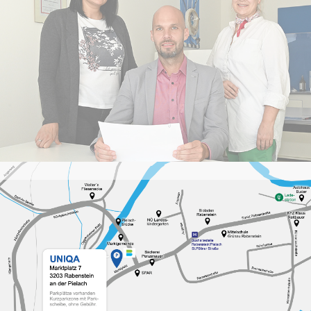
Unterstützung im Schadensfall.
Dank ihrer regionalen Verankerung
und der engen Zusammenarbeit mit
UNIQA verbinden
GeneralAgenturen persönliche
Nähe mit der Sicherheit eines
großen
Versicherungsunternehmens.
Was ist eine seriöse
Versicherungsberatung?
Eine kompetente
Versicherungsberatung bedeutet,
dass Sie eine professionelle
Einschätzung zu Ihrer aktuellen
Absicherung erhalten – individuell
und auf Ihre Lebenssituation